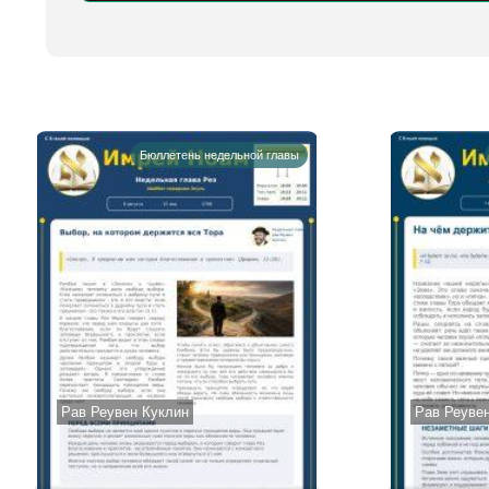
Alternative:
Бюллетень недельной главы
Рав Реувен Куклин
Рав Реуве