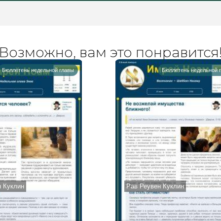
Возможно, вам это понравится
Бюллетень недельной главы
Бюллетень недельной 
н Куклин
Рав Реувен Куклин