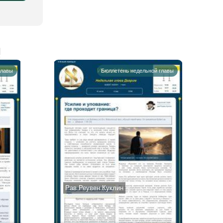
!
главы
Бюллетень недельной главы
Рав Реувен Куклин