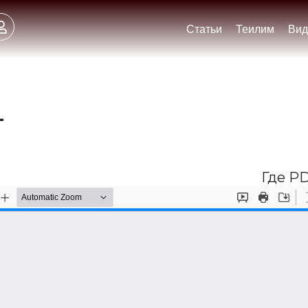
Статьи
Теилим
Вид
–
Где PD