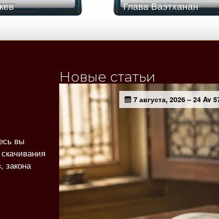
кев
Глава Ваэтханан
Новые статьи
есь вы
 скачивания
, закона