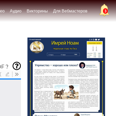
ео
Аудио
Викторины
Для Вебмастеров
3
F ?