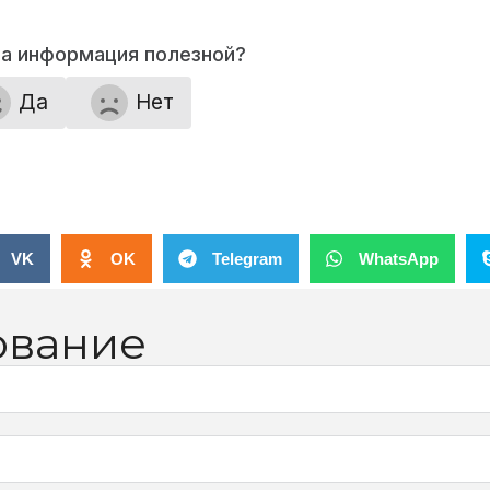
та информация полезной?
Да
Нет
VK
OK
Telegram
WhatsApp
ование