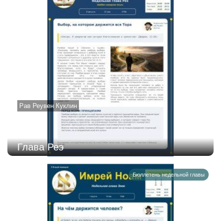
Рав Реувен Куклин
Глава Реэ
Бюллетень недельной главы