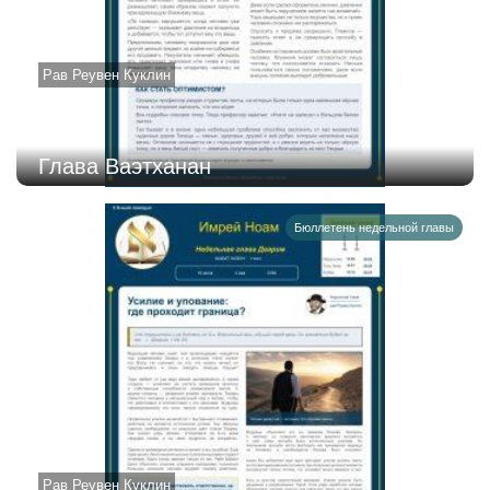
Рав Реувен Куклин
Глава Ваэтханан
Бюллетень недельной главы
Рав Реувен Куклин