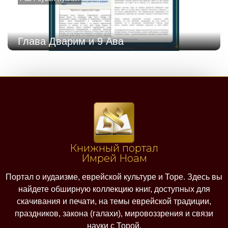
Глава Дварим и 9 Ава
Книжный портал
Имрей Ноам
Портал о иудаизме, еврейской культуре и Торе. Здесь вы
найдете обширную коллекцию книг, доступных для
скачивания и печати, на темы еврейской традиции,
праздников, закона (галахи), мировоззрения и связи
науки с Торой.