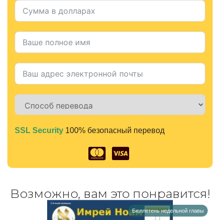
SSL Security
100% безопасный перевод
Alternative:
Возможно, вам это понравится!
Бюллетень недельной главы