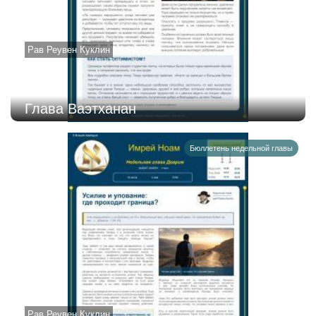
Рав Реувен Куклин
Глава Ваэтханан
Бюллетень недельной главы
Рав Реувен Куклин