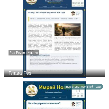
Рав Реувен Куклин
Глава Реэ
Бюллетень недельной главы