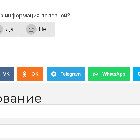
та информация полезной?
Да
Нет
VK
OK
Telegram
WhatsApp
ование