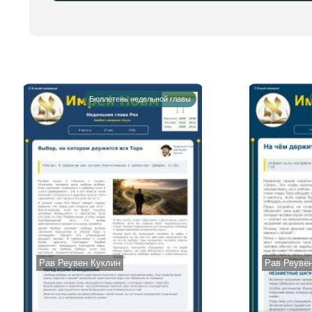
Alternative:
Бюллетень недельной главы
Рав Реувен Куклин
Рав Реуве