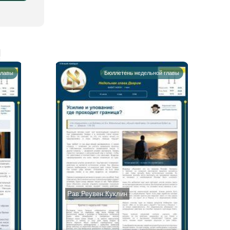
!
главы
Бюллетень недельной главы
Рав Реувен Куклин