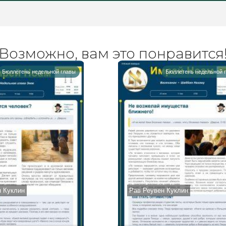
Возможно, вам это понравится
Бюллетень недельной главы
Бюллетень недельной 
н Куклин
Рав Реувен Куклин