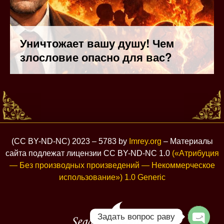
(CC BY-ND-NC) 2023 – 5783 by
Imrey.org
– Материалы
сайта подлежат лицензии CC BY-ND-NC 1.0
(«Атрибуция
— Без производных произведений — Некоммерческое
использование») 1.0 Generic
Задать вопрос раву