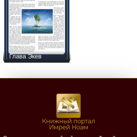
Глава Экев
Книжный портал
Имрей Ноам