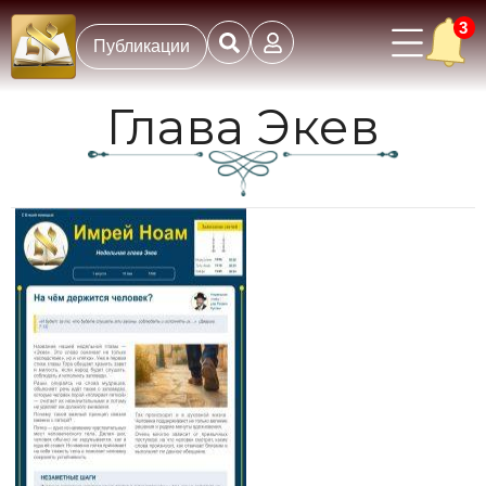
3
Публикации
Глава Экев