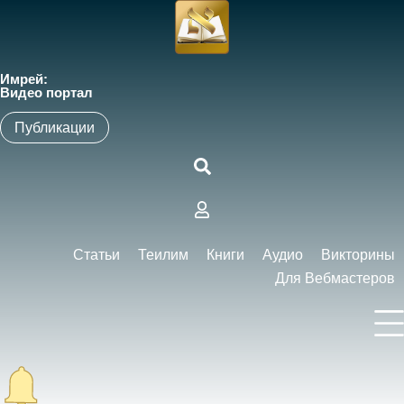
Имрей:
Видео портал
Публикации
Статьи
Теилим
Книги
Аудио
Викторины
Для Вебмастеров