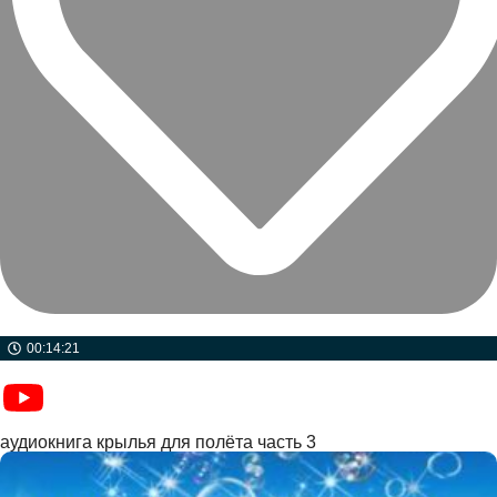
00:14:21
аудиокнига крылья для полёта часть 3