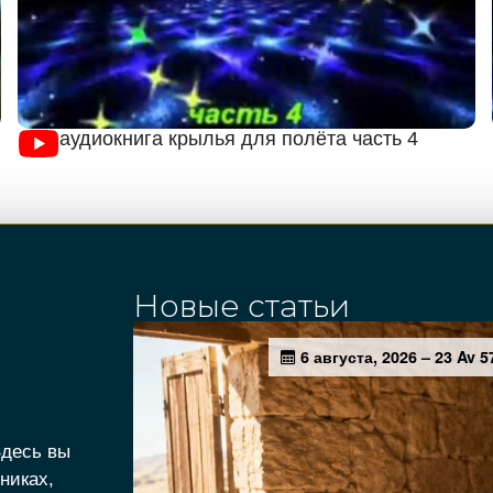
аудиокнига крылья для полёта часть 4
Новые статьи
Здесь вы
никах,