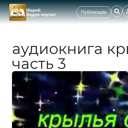
Имрей:
Публикации
Видео портал
аудиокнига кр
часть 3