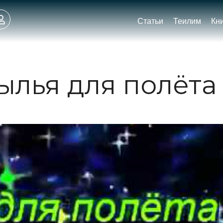
Статьи
Теилим
Кн
ылья для полёта