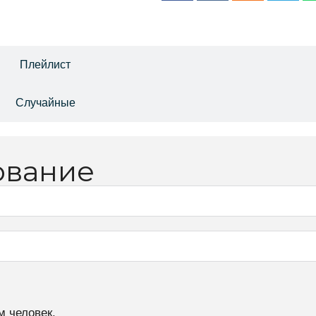
Отзывы
Плейлист
Случайные
ование
м человек.