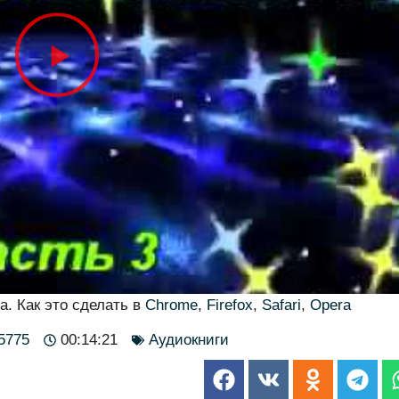
а. Как это сделать в
Chrome
,
Firefox
,
Safari
,
Opera
 5775
00:14:21
Аудиокниги