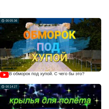
!
00:05:36
В обморок под хупой. С чего бы это?
00:14:27