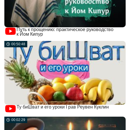
Путь к прощению: практическое руководство
к Йом Кипур
00:50:48
Ту биШват и его уроки I рав Реувен Куклин
00:02:29