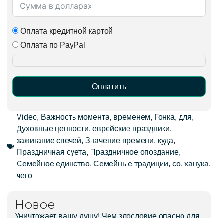
Оплата кредитной картой
Оплата по PayPal
Оплатить
Alternative:
Video
,
Важность момента
,
временем
,
Гонка
,
для
,
Духовные ценности
,
еврейские праздники
,
зажигание свечей
,
Значение времени
,
куда
,
Праздничная суета
,
Праздничное опоздание
,
Семейное единство
,
Семейные традиции
,
со
,
ханука
,
чего
Новое
Уничтожает вашу душу! Чем злословие опасно для