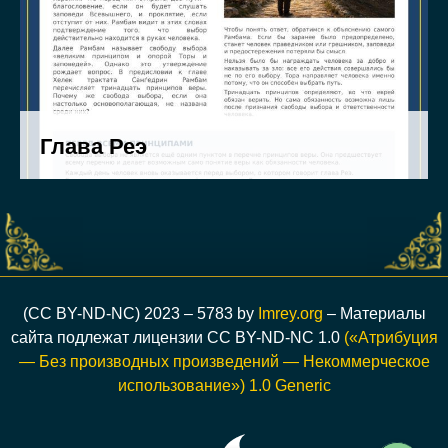
(CC BY-ND-NC) 2023 – 5783 by
Imrey.org
– Материалы
сайта подлежат лицензии CC BY-ND-NC 1.0
(«Атрибуция
— Без производных произведений — Некоммерческое
использование») 1.0 Generic