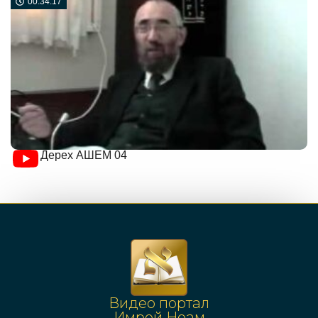
00:34:17
Дерех АШЕМ 04
Видео портал
Имрей Ноам