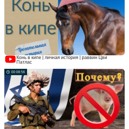
Конь в кипе | личная история | раввин Цви
Патлас
00:08:56