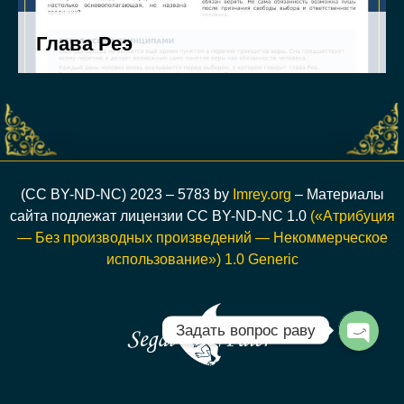
(CC BY-ND-NC) 2023 – 5783 by
Imrey.org
– Материалы
сайта подлежат лицензии CC BY-ND-NC 1.0
(«Атрибуция
— Без производных произведений — Некоммерческое
использование») 1.0 Generic
Задать вопрос раву
Open c