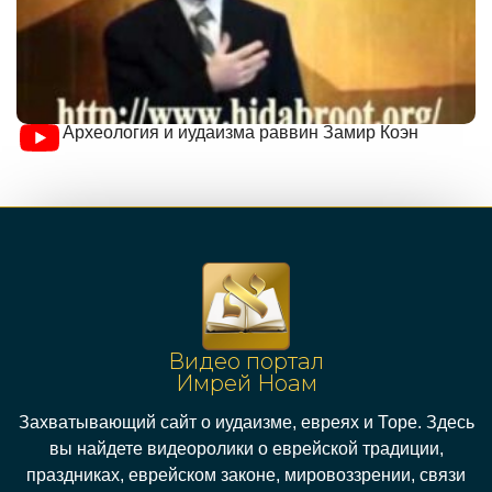
Археология и иудаизма раввин Замир Коэн
Видео портал
Имрей Ноам
Захватывающий сайт о иудаизме, евреях и Торе. Здесь
вы найдете видеоролики о еврейской традиции,
праздниках, еврейском законе, мировоззрении, связи