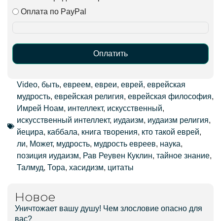
Оплата по PayPal
Оплатить
Alternative:
Video
,
быть
,
евреем
,
евреи
,
еврей
,
еврейская
мудрость
,
еврейская религия
,
еврейская философия
,
Имрей Ноам
,
интеллект
,
искусственный
,
искусственный интеллект
,
иудаизм
,
иудаизм религия
,
йецира
,
каббала
,
книга творения
,
кто такой еврей
,
ли
,
Может
,
мудрость
,
мудрость евреев
,
наука
,
позиция иудаизм
,
Рав Реувен Куклин
,
тайное знание
,
Талмуд
,
Тора
,
хасидизм
,
цитаты
Новое
Уничтожает вашу душу! Чем злословие опасно для
вас?