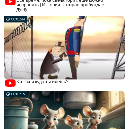
Все время, пока свеча горит, еще можно
исправить | История, которая пробуждает
душу
00:01:44
Кто ты и куда ты идешь?
00:01:15