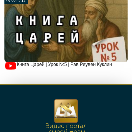
00:45:12
Книга Царей | Урок №5 | Рав Реувен Куклин
Видео портал
Имрей Ноам