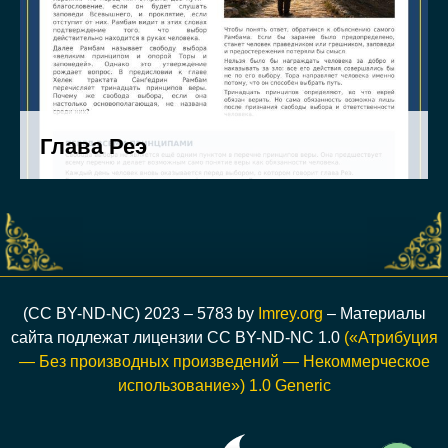
(CC BY-ND-NC) 2023 – 5783 by
Imrey.org
– Материалы
сайта подлежат лицензии CC BY-ND-NC 1.0
(«Атрибуция
— Без производных произведений — Некоммерческое
использование») 1.0 Generic