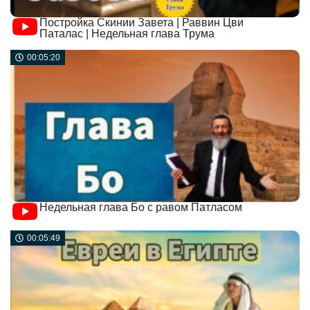
Постройка Скинии Завета | Раввин Цви
Паталас | Недельная глава Трума
00:05:20
Недельная глава Бо с равом Патласом
00:05:49