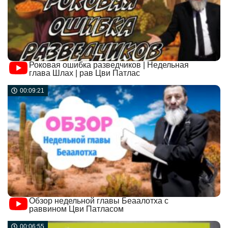
Роковая ошибка разведчиков | Недельная
глава Шлах | рав Цви Патлас
00:09:21
Обзор недельной главы Беаалотха с
раввином Цви Патласом
00:06:55