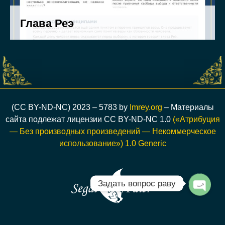
(CC BY-ND-NC) 2023 – 5783 by
Imrey.org
– Материалы
сайта подлежат лицензии CC BY-ND-NC 1.0
(«Атрибуция
— Без производных произведений — Некоммерческое
использование») 1.0 Generic
Задать вопрос раву
Open c