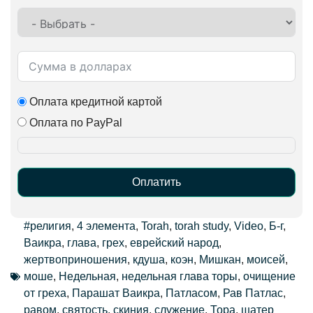
Оплата кредитной картой
Оплата по PayPal
Оплатить
Alternative:
#религия
,
4 элемента
,
Torah
,
torah study
,
Video
,
Б-г
,
Ваикра
,
глава
,
грех
,
еврейский народ
,
жертвоприношения
,
кдуша
,
коэн
,
Мишкан
,
моисей
,
моше
,
Недельная
,
недельная глава торы
,
очищение
от греха
,
Парашат Ваикра
,
Патласом
,
Рав Патлас
,
равом
,
святость
,
скиния
,
служение
,
Тора
,
шатер