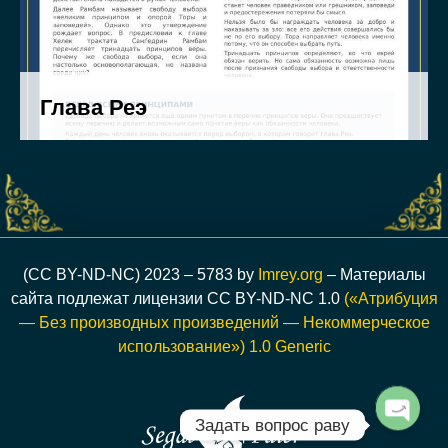
(CC BY-ND-NC) 2023 – 5783 by
Imrey.org
– Материалы
сайта подлежат лицензии CC BY-ND-NC 1.0
(«Атрибуция
— Без производных произведений — Некоммерческое
использование») 1.0 Generic
Задать вопрос раву