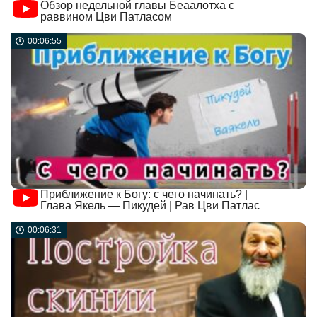
Обзор недельной главы Беаалотха с
раввином Цви Патласом
00:06:55
Приближение к Богу: с чего начинать? |
Глава Якель — Пикудей | Рав Цви Патлас
00:06:31