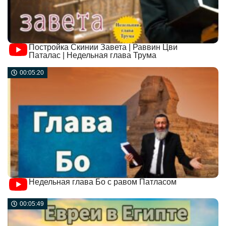
Постройка Скинии Завета | Раввин Цви
Паталас | Недельная глава Трума
00:05:20
Недельная глава Бо с равом Патласом
00:05:49