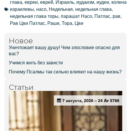
глава
,
евреи
,
еврей
,
Израиль
,
иудаизм
,
иудеи
,
колена
израилевы
,
насо
,
Недельная
,
недельная глава
,
недельная глава торы
,
парашат Насо
,
Патлас
,
рав
,
Рав Цви Патлас
,
Раши
,
Тора
,
Цви
Новое
Уничтожает вашу душу! Чем злословие опасно для
вас?
Учимся жить без зависти
Почему Псалмы так сильно влияют на нашу жизнь?
Статьи