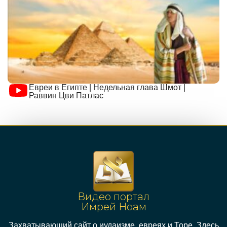
Евреи в Египте | Недельная глава Шмот |
Раввин Цви Патлас
Видео портал
Имрей Ноам
Захватывающий сайт о иудаизме, евреях и Торе. Здесь