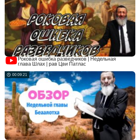
Роковая ошибка разведчиков | Недельная
глава Шлах | рав Цви Патлас
00:09:21