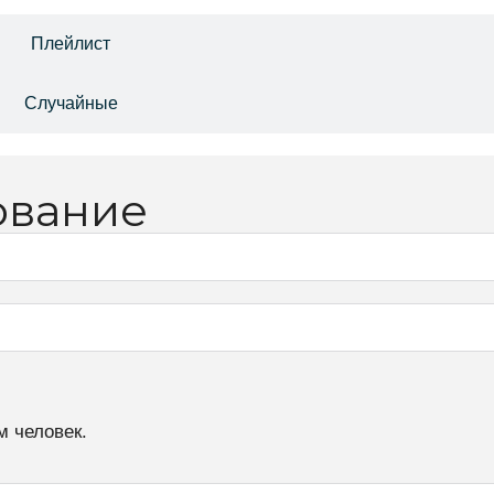
Плейлист
Случайные
ование
м человек.