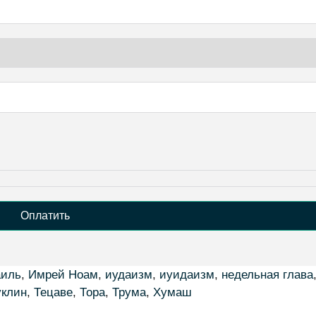
Оплатить
аиль
,
Имрей Ноам
,
иудаизм
,
иуидаизм
,
недельная глава
уклин
,
Тецаве
,
Тора
,
Трума
,
Хумаш