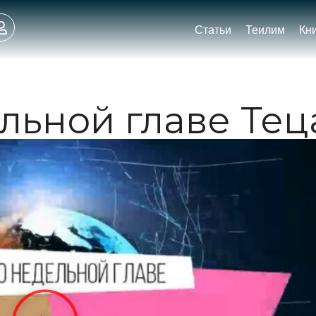
Статьи
Теилим
Кн
льной главе Тец