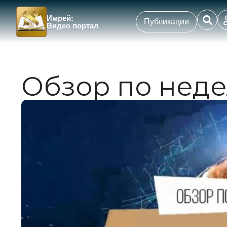
Имрей:
Публикации
Видео портал
Обзор по неде