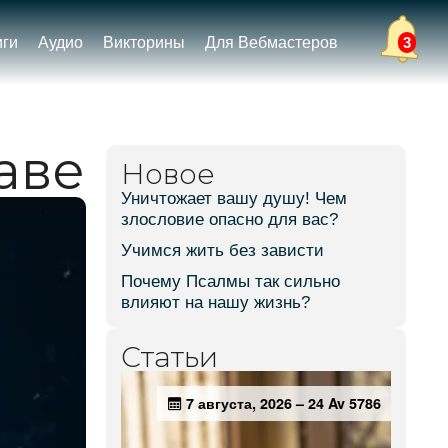
иги
Аудио
Викторины
Для Вебмастеров
3
аве
Новое
Уничтожает вашу душу! Чем
злословие опасно для вас?
Учимся жить без зависти
Почему Псалмы так сильно
влияют на нашу жизнь?
Статьи