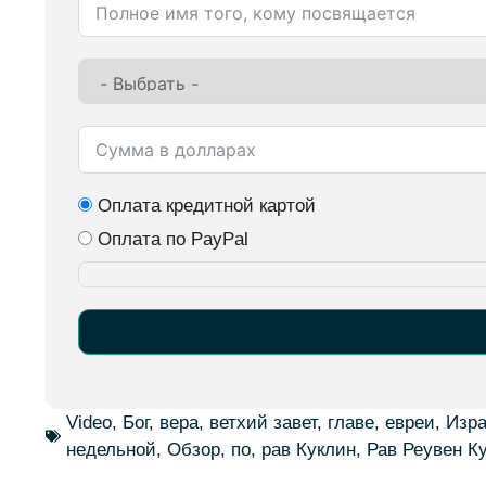
Оплата кредитной картой
Оплата по PayPal
Alternative:
Video
,
Бог
,
вера
,
ветхий завет
,
главе
,
евреи
,
Изр
недельной
,
Обзор
,
по
,
рав Куклин
,
Рав Реувен К