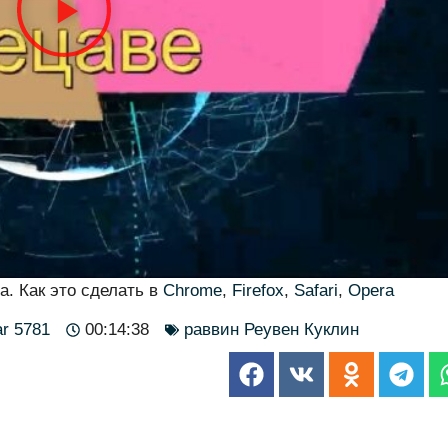
а. Как это сделать в
Chrome
,
Firefox
,
Safari
,
Opera
ar 5781
00:14:38
раввин Реувен Куклин
Отзывы