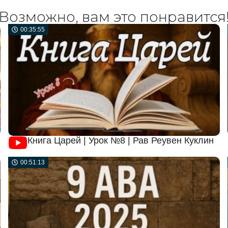
Возможно, вам это понравится
00:35:55
Книга Царей | Урок №8 | Рав Реувен Куклин
00:51:13