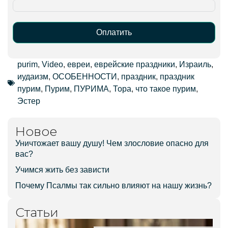
Оплатить
Alternative:
purim
,
Video
,
евреи
,
еврейские праздники
,
Израиль
,
иудаизм
,
ОСОБЕННОСТИ
,
праздник
,
праздник
пурим
,
Пурим
,
ПУРИМА
,
Тора
,
что такое пурим
,
Эстер
Новое
Уничтожает вашу душу! Чем злословие опасно для
вас?
Учимся жить без зависти
Почему Псалмы так сильно влияют на нашу жизнь?
Статьи