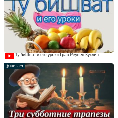
Ту биШват и его уроки I рав Реувен Куклин
00:02:29