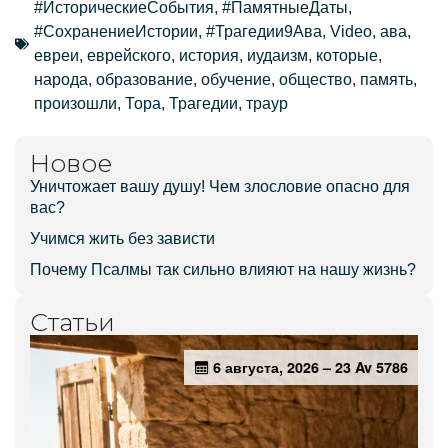
#ИсторическиеСобытия
,
#ПамятныеДаты
,
#СохранениеИстории
,
#Трагедии9Ава
,
Video
,
ава
,
евреи
,
еврейского
,
история
,
иудаизм
,
которые
,
народа
,
образование
,
обучение
,
общество
,
память
,
произошли
,
Тора
,
Трагедии
,
траур
Новое
Уничтожает вашу душу! Чем злословие опасно для
вас?
Учимся жить без зависти
Почему Псалмы так сильно влияют на нашу жизнь?
Статьи