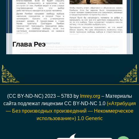
(CC BY-ND-NC) 2023 – 5783 by
Imrey.org
– Материалы
сайта подлежат лицензии CC BY-ND-NC 1.0
(«Атрибуция
— Без производных произведений — Некоммерческое
использование») 1.0 Generic