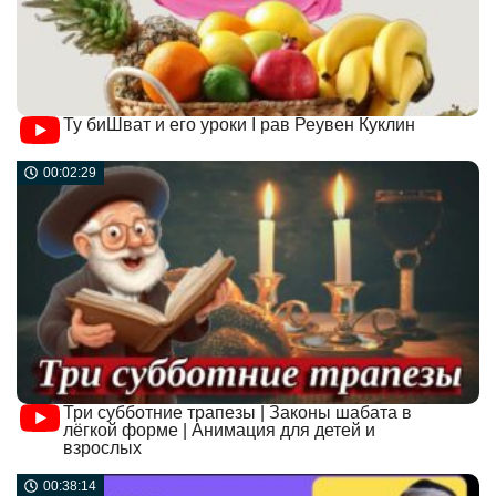
Ту биШват и его уроки I рав Реувен Куклин
00:02:29
Три субботние трапезы | Законы шабата в
лёгкой форме | Анимация для детей и
взрослых
00:38:14