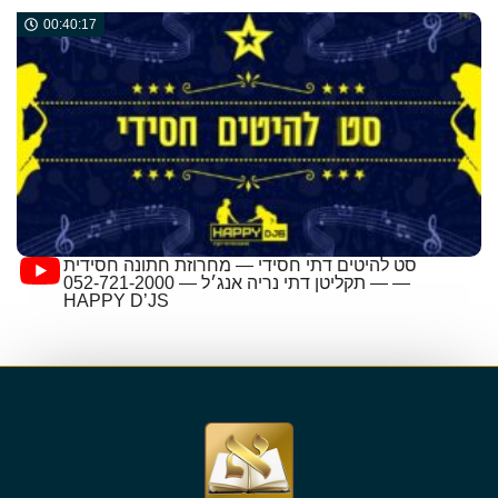
00:40:17
סט להיטים דתי חסידי — מחרוזת חתונה חסידית
— תקליטן דתי נריה אנג׳ל — 052-721-2000 —
HAPPY D’JS