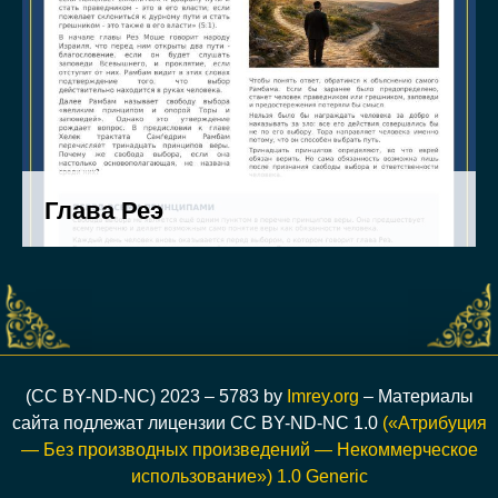
(CC BY-ND-NC) 2023 – 5783 by
Imrey.org
– Материалы
сайта подлежат лицензии CC BY-ND-NC 1.0
(«Атрибуция
— Без производных произведений — Некоммерческое
использование») 1.0 Generic