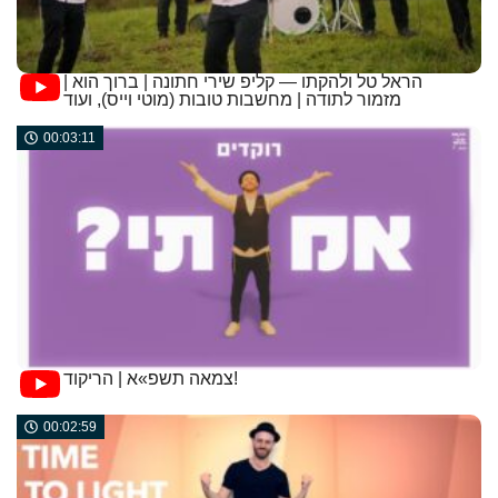
הראל טל ולהקתו — קליפ שירי חתונה | ברוך הוא |
מזמור לתודה | מחשבות טובות (מוטי וייס), ועוד
00:03:11
צמאה תשפ»א | הריקוד!
00:02:59