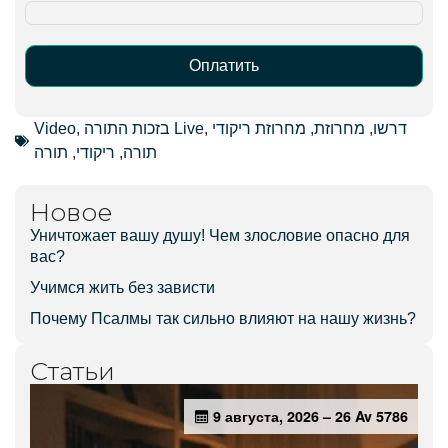
Оплатить
Alternative:
Video
,
בזכות התורה Live
,
מחרוזת ריקודי
,
מחרוזת
,
דרשו
תורה
,
ריקודי
,
תורה
Новое
Уничтожает вашу душу! Чем злословие опасно для
вас?
Учимся жить без зависти
Почему Псалмы так сильно влияют на нашу жизнь?
Статьи