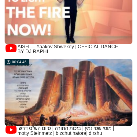
AISH — Yaakov Shwekey | OFFICIAL DANCE
BY DJ RAPHI
00:04:46
מוטי שטיינמץ | בזכות התורה | סיום הש”ס דרשו |
motty Steinmetz | bizchut hatora| dirshu