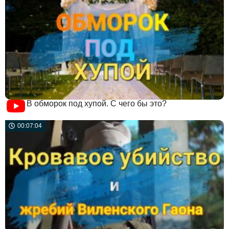
В обморок под хупой. С чего бы это?
00:07:04