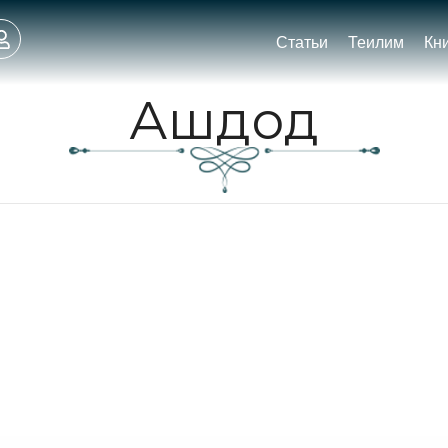
Статьи
Теилим
Кн
Ашдод