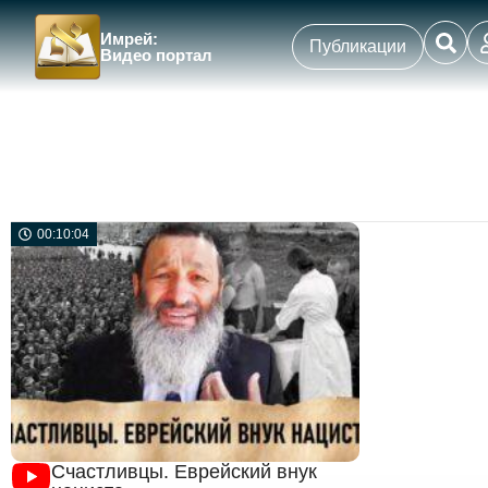
Имрей:
Публикации
Видео портал
00:10:04
Счастливцы. Еврейский внук