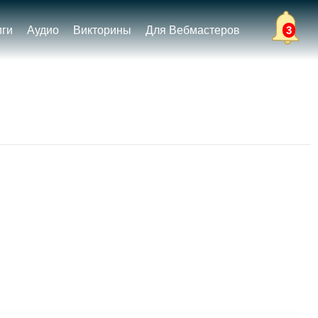
иги
Аудио
Викторины
Для Вебмастеров
3