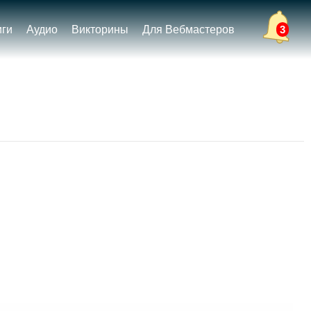
иги
Аудио
Викторины
Для Вебмастеров
3