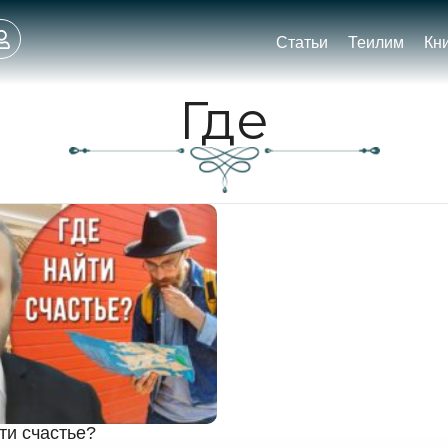
Статьи
Теилим
Кн
Где
ти счастье?