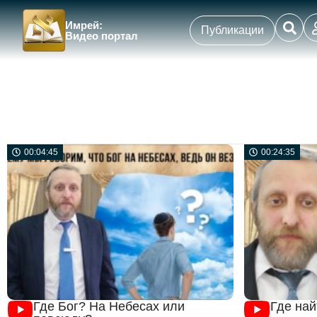
Имрей:
Публикации
Видео портал
00:04:45
00:24:35
Где Бог? На Небесах или
Где най