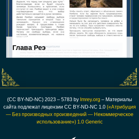
(CC BY-ND-NC) 2023 – 5783 by
Imrey.org
– Материалы
сайта подлежат лицензии CC BY-ND-NC 1.0
(«Атрибуция
— Без производных произведений — Некоммерческое
использование») 1.0 Generic