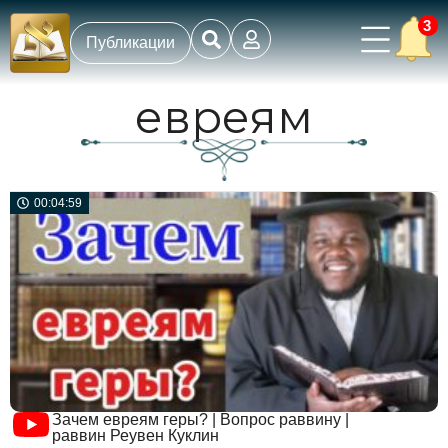
3
Публикации
евреям
00:04:59
Зачем евреям геры? | Вопрос раввину |
раввин Реувен Куклин