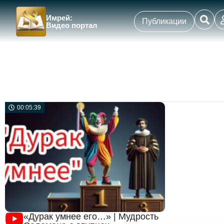
Имрей:
Публикации
Видео портал
00:05:39
«Дурак умнее его…» | Мудрость