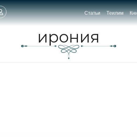
Статьи
Теилим
Кн
ирония