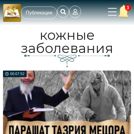
3
Публикации
кожные
заболевания
00:07:52