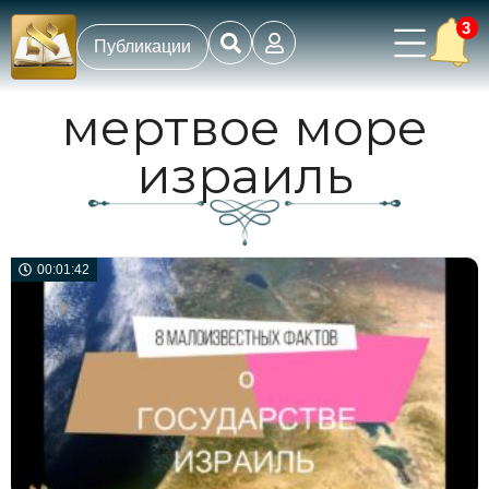
3
Публикации
мертвое море
израиль
00:01:42