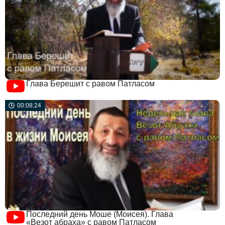
Глава Берешит с равом Патласом
00:08:24
Последний день Моше (Моисея). Глава
«Везот абраха» с равом Патласом