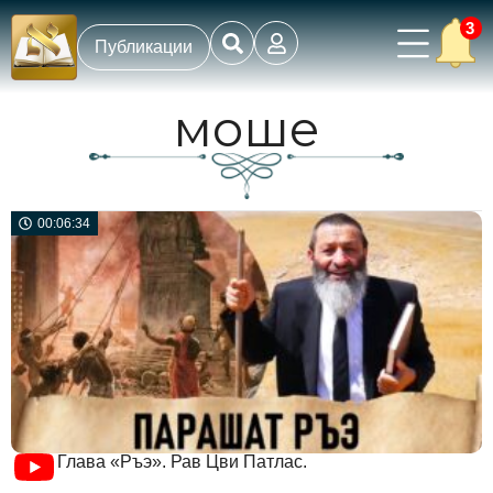
3
Публикации
моше
00:06:34
Глава «Ръэ». Рав Цви Патлас.