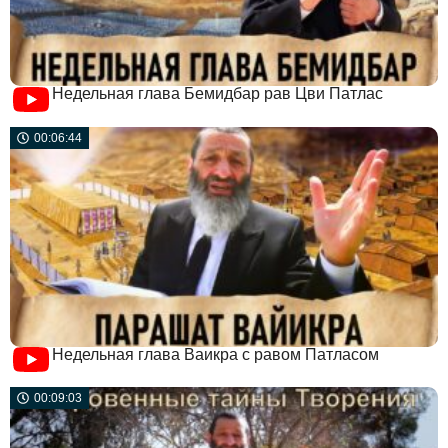
Недельная глава Бемидбар рав Цви Патлас
00:06:44
Недельная глава Ваикра с равом Патласом
00:09:03