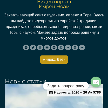
Видео портал
Имрей Ноам
Захватывающий сайт о иудаизме, евреях и Торе. Здесь
вы найдете видеоролики о еврейской традиции,
праздниках, еврейском законе, мировоззрении, связи
Торы с наукой. Можете задать вопросы раввину и
многое другое.
Яндекс Дзен
Новые статьи
Задать вопрос раву
Open c