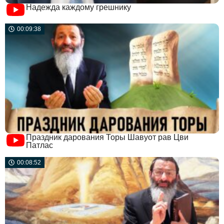
Надежда каждому грешнику
00:09:38
Праздник дарования Торы Шавуот рав Цви
Патлас
00:08:52