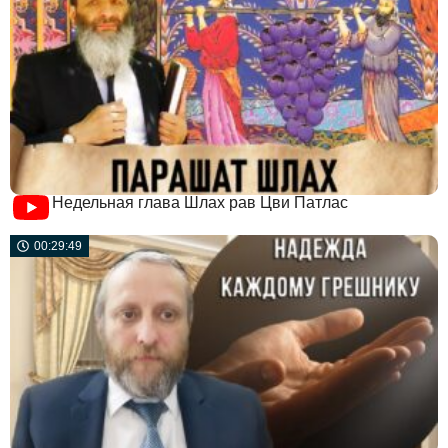
Недельная глава Шлах рав Цви Патлас
00:29:49