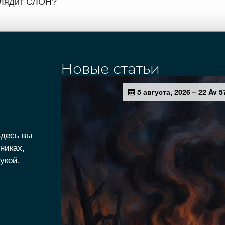
глядит СЛОН?
Новые статьи
Здесь вы
никах,
укой.