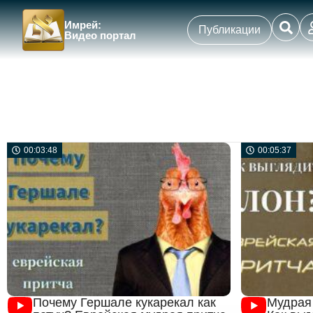
Имрей:
Публикации
Видео портал
00:03:48
00:05:37
Почему Гершале кукарекал как
Мудрая