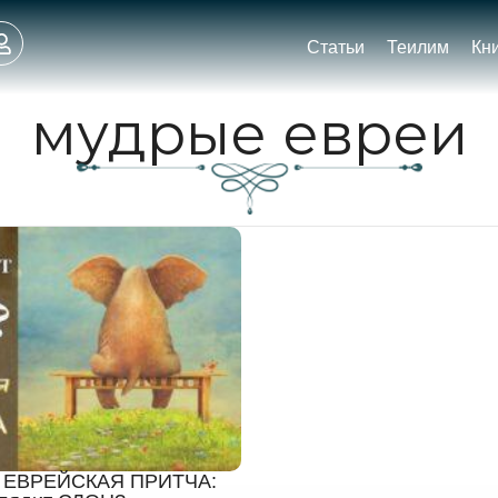
Статьи
Теилим
Кн
мудрые евреи
 ЕВРЕЙСКАЯ ПРИТЧА: