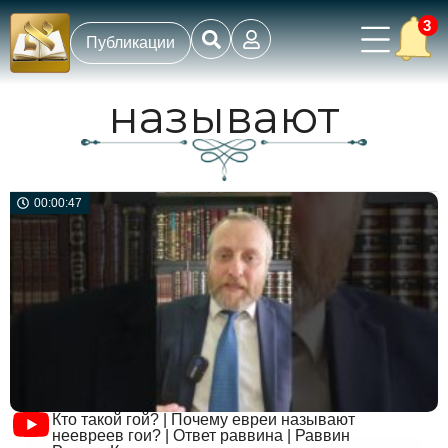
3
Публикации
называют
00:00:47
Кто такой гой? | Почему евреи называют
неевреев гои? | Ответ раввина | Раввин