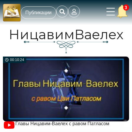
3
Публикации
НицавимВаелех
00:10:24
Главы Ницавим-Ваелех с равом Патласом