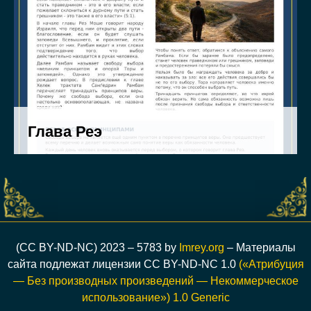
(CC BY-ND-NC) 2023 – 5783 by
Imrey.org
– Материалы
сайта подлежат лицензии CC BY-ND-NC 1.0
(«Атрибуция
— Без производных произведений — Некоммерческое
использование») 1.0 Generic