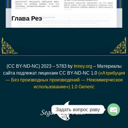
(CC BY-ND-NC) 2023 – 5783 by
Imrey.org
– Материалы
сайта подлежат лицензии CC BY-ND-NC 1.0
(«Атрибуция
— Без производных произведений — Некоммерческое
использование») 1.0 Generic
Задать вопрос раву
Open c