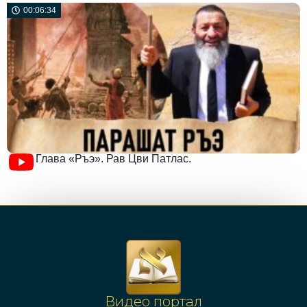
00:06:34
Глава «Ръэ». Рав Цви Патлас.
Видео портал