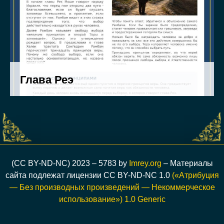
(CC BY-ND-NC) 2023 – 5783 by
Imrey.org
– Материалы
сайта подлежат лицензии CC BY-ND-NC 1.0
(«Атрибуция
— Без производных произведений — Некоммерческое
использование») 1.0 Generic