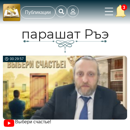
3
Публикации
парашат Ръэ
00:29:57
Выбери счастье!