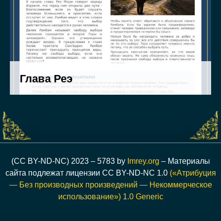
(CC BY-ND-NC) 2023 – 5783 by
Imrey.org
– Материалы
сайта подлежат лицензии CC BY-ND-NC 1.0
(«Атрибуция
— Без производных произведений — Некоммерческое
использование») 1.0 Generic