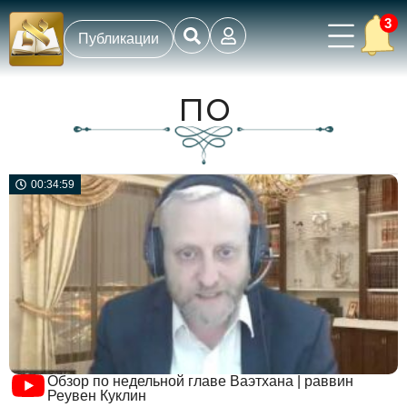
3
Публикации
по
00:34:59
Обзор по недельной главе Ваэтхана | раввин
Реувен Куклин