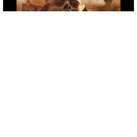
Обзор по недельной главе Шмот
00:12:04
Обзор по недельной главе Ваехи