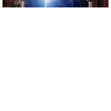
Как увидеть руку Творца? | Природа
открывает Бога
00:00:42
Наш красивый мир