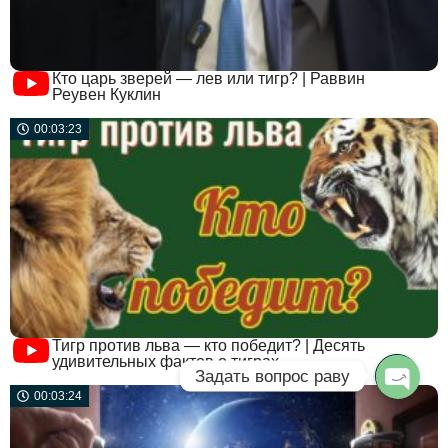
Кто царь зверей — лев или тигр? | Раввин
Реувен Куклин
00:03:23
Тигр против льва — кто победит? | Десять
удивительных фактов о тиграх
Задать вопрос раву
00:03:24
Open c