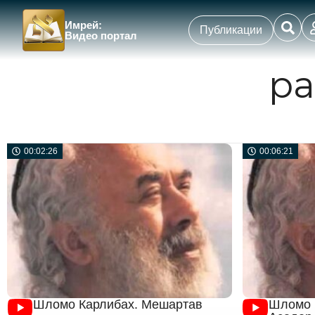
Имрей:
Публикации
Видео портал
ра
00:02:26
00:06:21
Шломо Карлибах. Мешартав
Шломо 