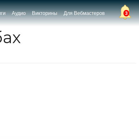
иги
Аудио
Викторины
Для Вебмастеров
3
бах