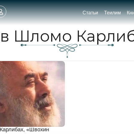
Статьи
Теилим
Кн
в Шломо Карли
Карлибах, «Швохин