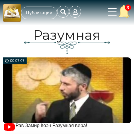
3
Публикации
Разумная
00:07:07
Рав Замир Коэн Разумная вера!