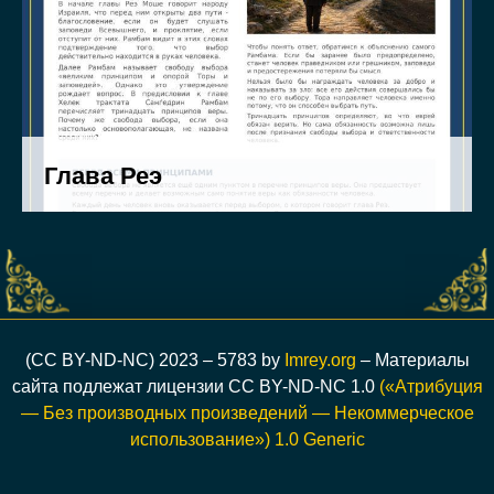
(CC BY-ND-NC) 2023 – 5783 by
Imrey.org
– Материалы
сайта подлежат лицензии CC BY-ND-NC 1.0
(«Атрибуция
— Без производных произведений — Некоммерческое
использование») 1.0 Generic