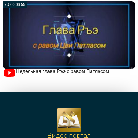
00:06:55
Недельная глава Ръэ с равом Патласом
Видео портал