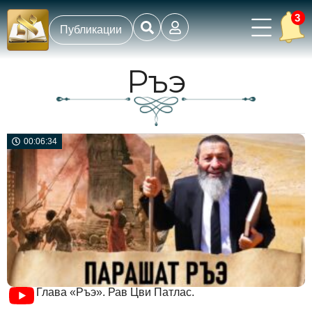
3
Публикации
Ръэ
00:06:34
Глава «Ръэ». Рав Цви Патлас.