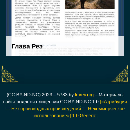
(CC BY-ND-NC) 2023 – 5783 by
Imrey.org
– Материалы
сайта подлежат лицензии CC BY-ND-NC 1.0
(«Атрибуция
— Без производных произведений — Некоммерческое
использование») 1.0 Generic