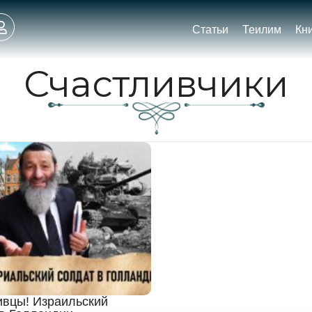
Статьи
Теилим
Кн
Счастливчики
ивцы! Израильский