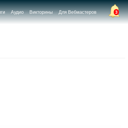
иги
Аудио
Викторины
Для Вебмастеров
3