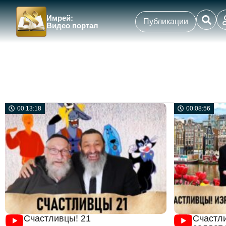
Имрей:
Публикации
Видео портал
00:13:18
00:08:56
Счастливцы! 21
Счастл