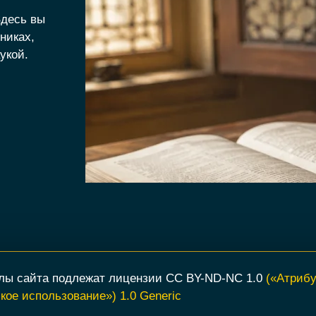
Здесь вы
никах,
укой.
лы сайта подлежат лицензии CC BY-ND-NC 1.0
(«Атриб
ое использование») 1.0 Generic