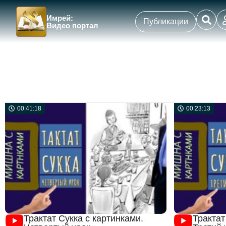
Имрей:
Публикации
Видео портал
00:41:18
00:23:13
Трактат Сукка с картинками.
Трактат