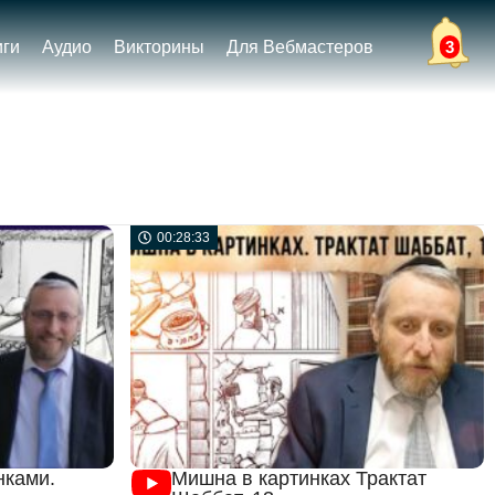
иги
Аудио
Викторины
Для Вебмастеров
3
00:28:33
нками.
Мишна в картинках Трактат