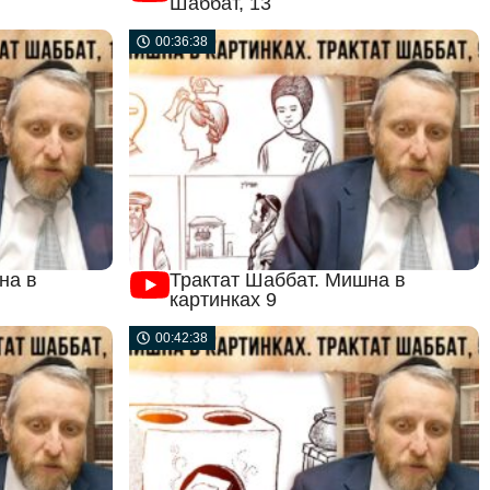
Шаббат, 13
00:36:38
на в
Трактат Шаббат. Мишна в
картинках 9
00:42:38