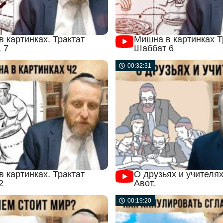
 картинках. Трактат
Мишна в картинках Т
 7
Шаббат 6
00:32:31
 картинках. Трактат
О друзьях и учителях
2
Авот.
00:19:20