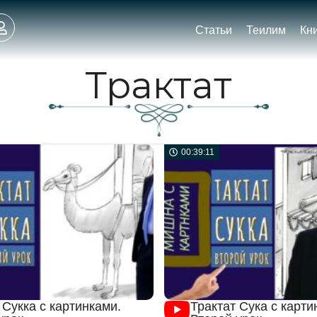
Статьи
Теилим
Кн
Трактат
00:39:11
 Сукка с картинками.
Трактат Сука с карти