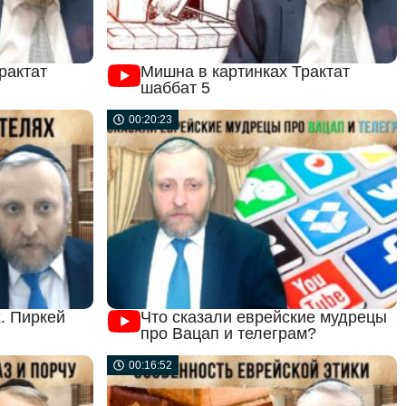
рактат
Мишна в картинках Трактат
шаббат 5
00:20:23
. Пиркей
Что сказали еврейские мудрецы
про Вацап и телеграм?
00:16:52