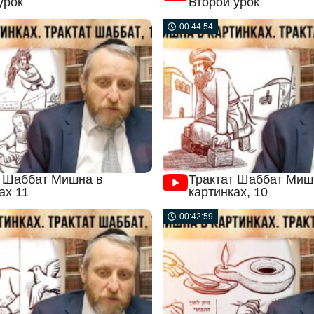
урок
Второй урок
00:44:54
т Шаббат Мишна в
Трактат Шаббат Миш
ах 11
картинках, 10
00:42:59