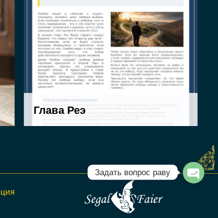
Задать вопрос раву
Open c
уция