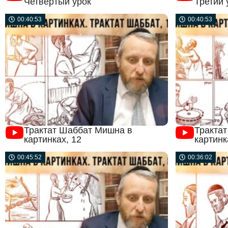
Четвертый урок
Третий 
00:40:53
00:40:53
Трактат Шаббат Мишна в
Тракта
картинках, 12
картинк
00:45:52
00:36:02