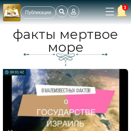
3
Публикации
факты мертвое
море
00:01:42