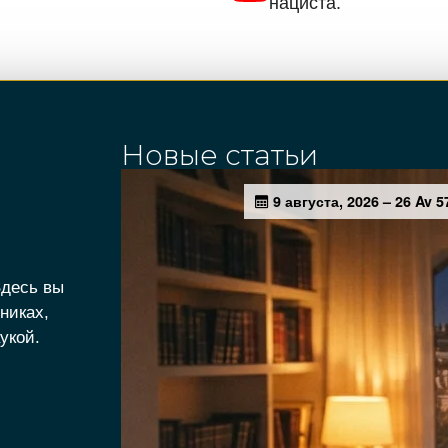
нациста.
Новые статьи
Здесь вы
никах,
укой.