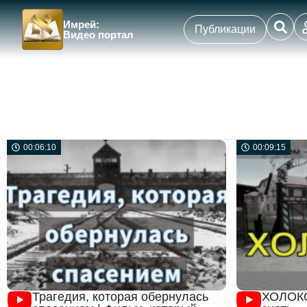
Имрей:
Публикации
Видео портал
00:06:10
00:09:15
Трагедия, которая обернулась
ХОЛОКО