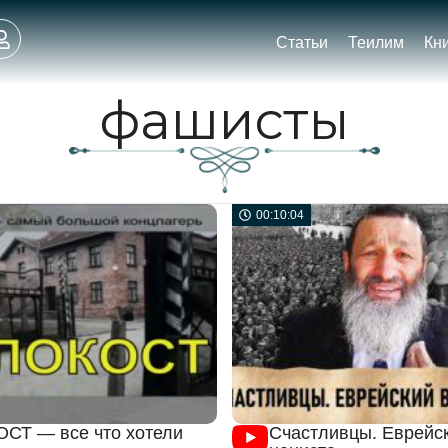
Статьи
Теилим
Кн
фашисты
00:10:04
СТ — все что хотели
Счастливцы. Еврейск