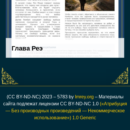
(CC BY-ND-NC) 2023 – 5783 by
Imrey.org
– Материалы
сайта подлежат лицензии CC BY-ND-NC 1.0
(«Атрибуция
— Без производных произведений — Некоммерческое
использование») 1.0 Generic