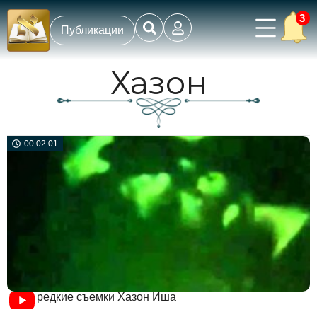
3
Публикации
Хазон
00:02:01
редкие съемки Хазон Иша