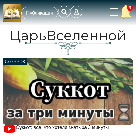
3
Публикации
ЦарьВселенной
00:03:08
Суккот: все, что хотели знать за 3 минуты