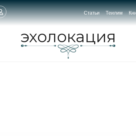
Статьи
Теилим
Кн
эхолокация