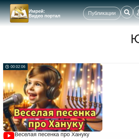
Имрей:
Публикации
Видео портал
00:02:06
Веселая песенка про Хануку