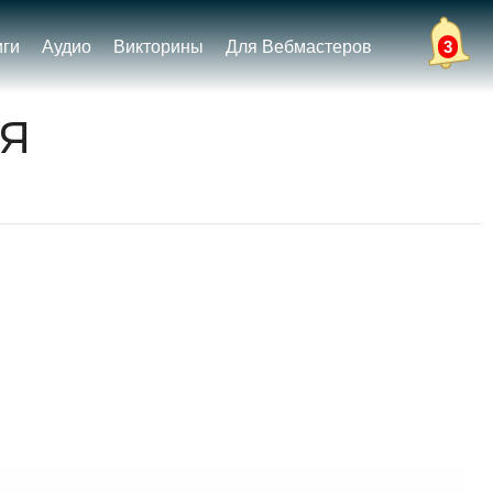
иги
Аудио
Викторины
Для Вебмастеров
3
я