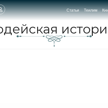
Статьи
Теилим
Кн
юдейская истори