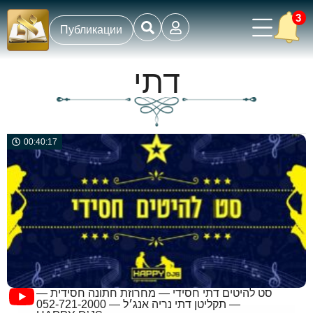
3
Публикации
דתי
00:40:17
סט להיטים דתי חסידי — מחרוזת חתונה חסידית —
תקליטן דתי נריה אנג׳ל — 052-721-2000 —